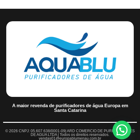
A maior revenda de purificadores de água Europa em
Santa Catarina
© 2026 CNPJ: 05.607.638/0001-09| ARD COMERCIO DE PURIFICADORES
DE AGUA LTDA | Todos os direitos reservados.
vendas01@europablumenau.com.br