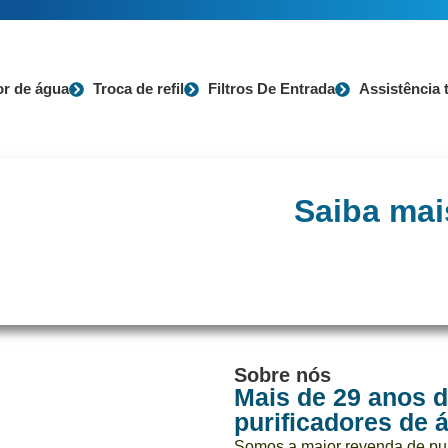
or de água
Troca de refil
Filtros De Entrada
Assistência 
Saiba mai
Veja mais sobre a nossa e
Sobre nós
Mais de 29 anos 
purificadores de 
Somos a maior revenda de pur